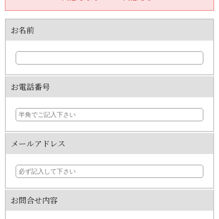
② 法令等により開示を求められた場合
③ 本人または公衆の生命、身体又は財産の保護の
ために必要がある場合であって、本人の同意を得る
お名前
ことが困難であるとき。
④ 公衆衛生の向上又は児童の健全な育成の推進の
ために特に必要がある場合であって、本人の同意を
得ることが困難であるとき
⑤ 国の機関若しくは地方公共団体又はその委託を
受けた者が法令の定める事務を遂行することに対し
て協力する必要がある場合であって本人の同意を得
お電話番号
ることにより当該事務の遂行に支障を及ぼすおそれ
があるとき。
(5) 【委託】
当社は、業務を円滑に進めるために、外部業者に個
人情報の一部又は全部の処理を委託することがあり
ます。（この場合、安全管理対策の充実した委託先
メールアドレス
を選定し、かつ安全管理対策を契約において義務付
けます）
３． 個人情報に関するお問合せ対応
(1) 当社は、当社の保有する開示対象個人データに
関し、ご本人（代理人を含む）から開示・訂正・利
用および提供の停止に関するご要請があれば、ご本
お問合せ内容
人の確認をさせていただいた上で、速やかに対応し
ます。また当社の個人情報の取り扱いに関するご質