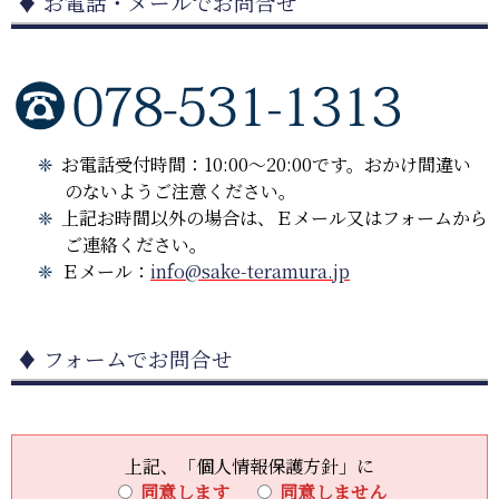
♦ お電話・メールでお問合せ
ただいた利用目的の範囲内で個人情報を利用させて
いただきます。それ以外の方法で取得した個人情報
についても、別途公表する利用目的の範囲内でのみ
利用させていただきます。
(2) 【ご提供の任意性】
当社がお客様などご本人に個人情報の提供をお願い
した場合、ご本人から当社への個人情報の提供は任
意です。ただしご提供いただけない情報の種類によ
お電話受付時間：10:00～20:00です。おかけ間違い
って、当社からのサービスの一部又は全部をご提供
のないようご注意ください。
できない場合があります。
(3) 【自動取得する情報】
上記お時間以外の場合は、Ｅメール又はフォームから
当社は、当社施設の安全管理のため監視カメラを設
ご連絡ください。
置しています。 また当社WEBサイトでは、当社自
Ｅメール：
info@sake-teramura.jp
身のWEBサイトの評価のため、アクセスログを記
録しています。なおクッキーは使用しておりませ
ん。 いずれの自動取得情報も当社の情報セキュリ
ティ関連規定に従い、適切に管理いたします。
(4) 【利用および第三者への提供】
♦ フォームでお問合せ
当社は、以下のいずれかの場合を除いて、個人情報
を利用目的の達成に必要な範囲を超えて利用したり
第三者に提供したりいたしません。
① 本人の同意がある場合。なお第三者に提供する
場合には原則として、機密保持、再提供の禁止、お
上記、「個人情報保護方針」に
客様からのお申し出により利用を停止することを契
同意します
同意しません
約の条件といたします。