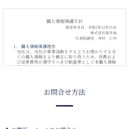
個人情報保護方針
制定年月日 令和2年12月15日
株式会社裕多加
代表取締役 寺村 仁均
１．個人情報保護理念
当社は、当社が事業活動をする上でお預かりする全
ての個人情報をより厳正に取り扱うため、役員およ
び従業員等が遵守すべき行動基準として本個人情報
保護方針を定め、その遵守の徹底を図ることといた
します。
当社は、予め特定された利用目的の達成に必要な範
囲を超えて個人情報を利用しません。
また当社は、個人情報の取扱いに関する法令、国が
お問合せ方法
定める指針その他の規範を遵守して個人情報を取り
扱います。なおこの個人情報保護方針における用語
の定義は個人情報保護法に準じます。
２． 個人情報の取得と利用
(1) 【利用目的】
当社は、ご本人から書面などで直接お預かりする個
人情報についてはお預かりする際に明示し同意をい