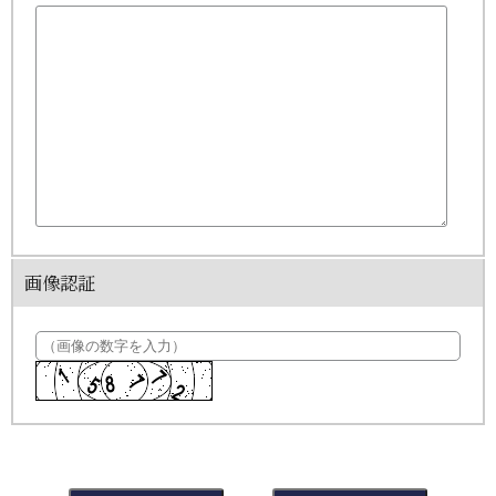
問、ご相談にも対応いたします。ただしデータの削
除については、法的な保管義務に抵触する場合には
ご希望に添えない場合があります。
(2) 当社の個人情報に関するお問合せは、以下の窓
口で承ります。お問合せの内容により必要な書類提
出や質問へのご回答をお願いすることがあります。
なお回答を本人限定郵便を利用してお送りする場
合、手数料として1000円（税込み）を申し受けま
す。
窓口の受付時間は平日の午前10時から午後5時まで
とさせていただきます。
担当：個人情報相談窓口
電話：078-531-1313
画像認証
以上